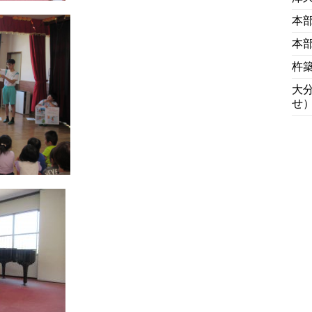
本
本
杵
大
せ