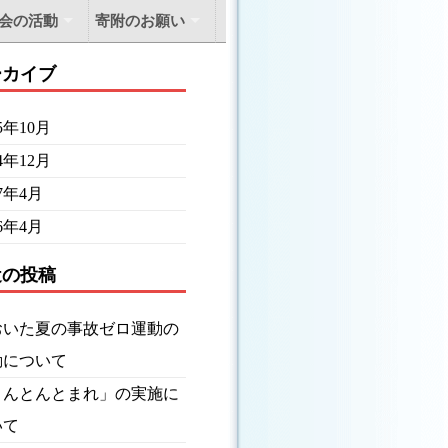
会の活動
寄附のお願い
ーカイブ
25年10月
24年12月
17年4月
16年4月
近の投稿
おいた夏の事故ゼロ運動の
動について
とんとんとまれ」の実施に
いて