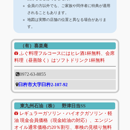
会員の方以外でも、ご家族や同伴者に特典が適用
されることもあります。
地図は実際の店舗の位置と異なる場合がありま
す。
（有）喜楽庵
ふぐ料理フルコースにはヒレ酒1杯無料、会席
料理（昼善除く）はソフトドリンク1杯無料
0972-63-8855
臼杵市大字臼杵2-107-92
東九州石油（株） 野津日当SS
レギュラーガソリン・ハイオクガソリン・軽
油 現金会員価格（現金給油の対応）、エンジン
オイル通常価格の20％割引、車検の見積り無料