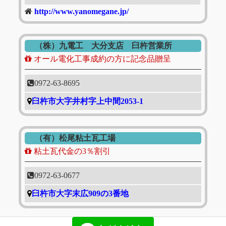
http://www.yanomegane.jp/
（株）九電工 大分支店 臼杵営業所
オール電化工事成約の方に記念品贈呈
0972-63-8695
臼杵市大字井村字上中間2053-1
（有）松尾粘土瓦工場
粘土瓦代金の3％割引
0972-63-0677
臼杵市大字末広909の3番地