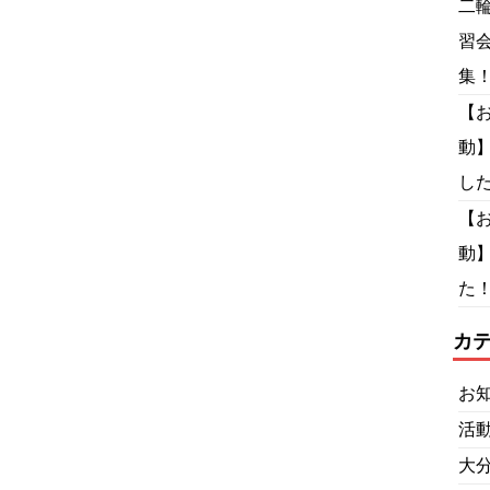
二
習
集
【
動
し
【
動
た！
カ
お
活
大