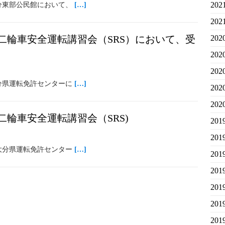
20
分東部公民館において、
[…]
20
二輪車安全運転講習会（SRS）において、受
20
20
20
分県運転免許センターに
[…]
20
20
輪車安全運転講習会（SRS)
20
20
大分県運転免許センター
[…]
20
20
20
20
20