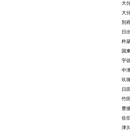
大
大
別
日
杵
国
宇
中
玖
日
竹
豊
佐
津