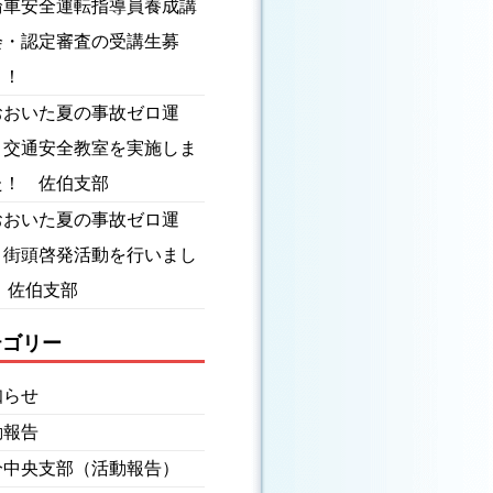
輪車安全運転指導員養成講
会・認定審査の受講生募
！！
おおいた夏の事故ゼロ運
】交通安全教室を実施しま
た！ 佐伯支部
おおいた夏の事故ゼロ運
】街頭啓発活動を行いまし
 佐伯支部
テゴリー
知らせ
動報告
分中央支部（活動報告）