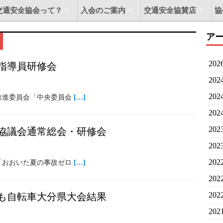
交通安全協会って？
入会のご案内
交通安全協賛店
協
ア
20
指導員研修会
20
20
推進委員会「中央委員会
[…]
20
20
協議会通常総会・研修会
20
20
「おおいた夏の事故ゼロ
[…]
20
20
も自転車大分県大会結果
20