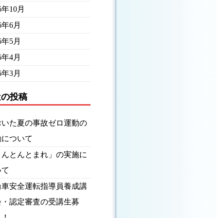
16年10月
16年6月
16年5月
16年4月
16年3月
近の投稿
おいた夏の事故ゼロ運動の
動について
とんとんとまれ」の実施に
いて
輪車安全運転指導員養成講
会・認定審査の受講生募
！！