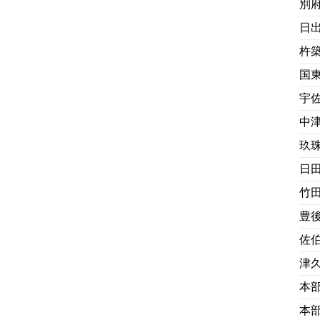
別
日
杵
国
宇
中
玖
日
竹
豊
佐
津
本
本