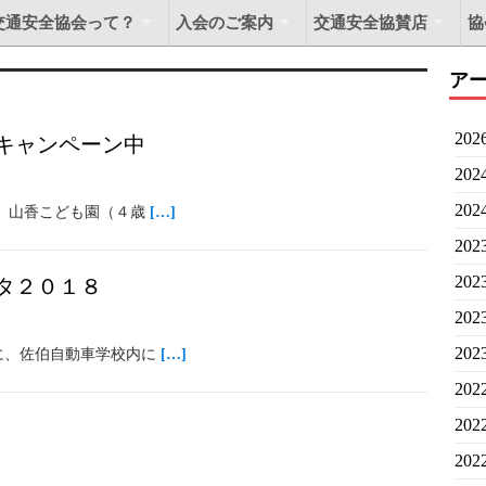
交通安全協会って？
入会のご案内
交通安全協賛店
協
ア
20
キャンペーン中
20
20
 山香こども園（４歳
[…]
20
20
タ２０１８
20
20
に、佐伯自動車学校内に
[…]
20
20
20