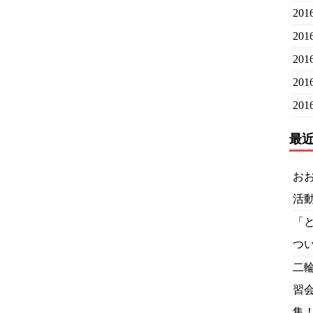
20
20
20
20
20
最
お
活
「
つ
二
習
集