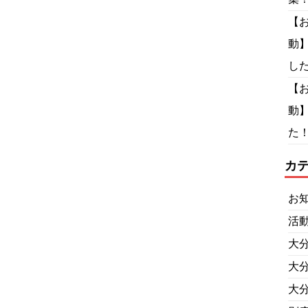
【
動
し
【
動
た！
カ
お
活
大
大
大