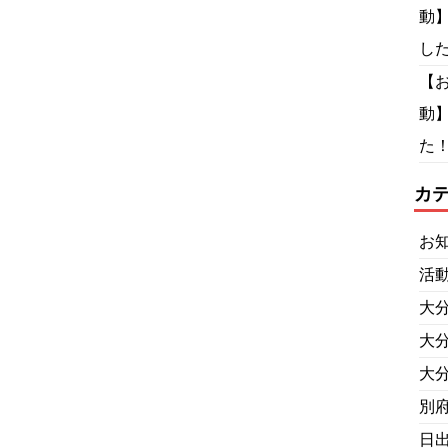
動
し
【
動
た！
カ
お
活
大
大
大
別
日