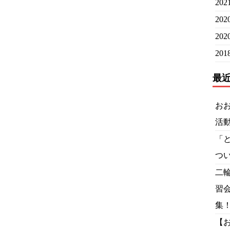
20
20
20
20
最
お
活
「
つ
二
習
集
【