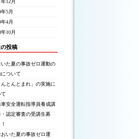
21年12月
20年5月
20年4月
18年10月
近の投稿
おいた夏の事故ゼロ運動の
動について
とんとんとまれ」の実施に
いて
輪車安全運転指導員養成講
会・認定審査の受講生募
！！
おおいた夏の事故ゼロ運