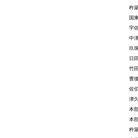
杵
国
宇
中
玖
日
竹
豊
佐
津
本
本
杵