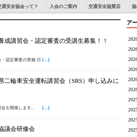
交通安全協会って？
入会のご案内
交通安全協賛店
協
ア
20
養成講習会・認定審査の受講生募集！！
20
20
会・認定審査の実施 日
[…]
20
20
県二輪車安全運転講習会（SRS）申し込みに
20
20
習会を開催します。
[…]
20
20
協議会研修会
20