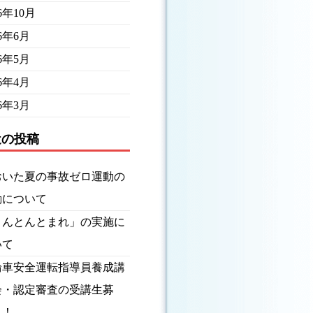
16年10月
16年6月
16年5月
16年4月
16年3月
近の投稿
おいた夏の事故ゼロ運動の
動について
とんとんとまれ」の実施に
いて
輪車安全運転指導員養成講
会・認定審査の受講生募
！！