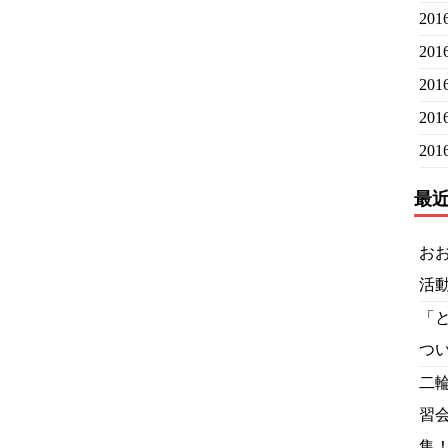
20
20
20
20
20
最
お
活
「
つ
二
習
集