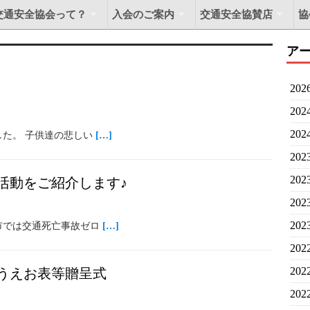
交通安全協会って？
入会のご案内
交通安全協賛店
協
ア
20
20
20
した。 子供達の悲しい
[…]
20
20
活動をご紹介します♪
20
20
市では交通死亡事故ゼロ
[…]
20
20
うえお表等贈呈式
20