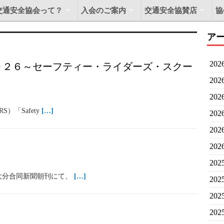
交通安全協会って？
入会のご案内
交通安全協賛店
協
ア
20
School２０２６～セーフティー・ライダーズ・スクー
20
20
）「Safety
[…]
20
20
20
20
大分合同新聞朝刊にて、
[…]
20
20
20