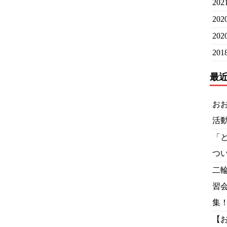
20
20
20
20
最
お
活
「
つ
二
習
集
【