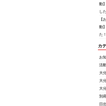
動
し
【
動
た！
カ
お
活
大
大
大
別
日