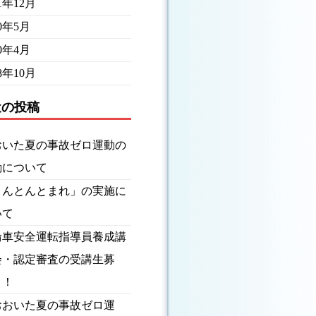
21年12月
20年5月
20年4月
18年10月
近の投稿
おいた夏の事故ゼロ運動の
動について
とんとんとまれ」の実施に
いて
輪車安全運転指導員養成講
会・認定審査の受講生募
！！
おおいた夏の事故ゼロ運