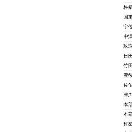
杵
国
宇
中
玖
日
竹
豊
佐
津
本
本
杵