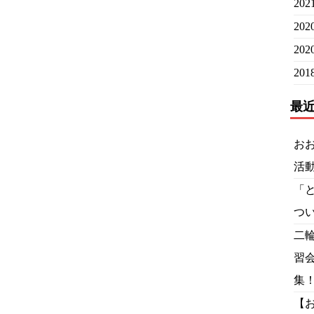
20
20
20
20
最
お
活
「
つ
二
習
集
【