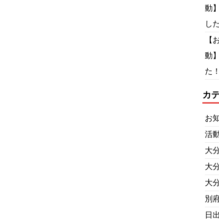
動
し
【
動
た！
カ
お
活
大
大
大
別
日