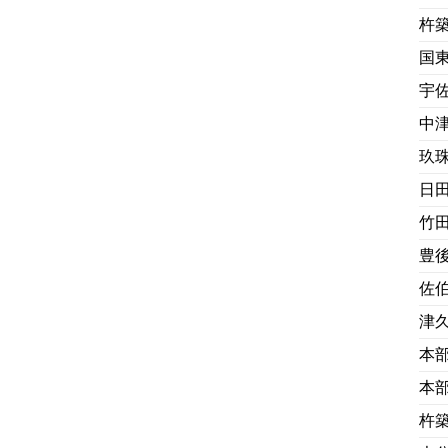
杵
国
宇
中
玖
日
竹
豊
佐
津
本
本
杵