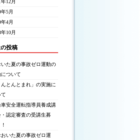
21年12月
20年5月
20年4月
18年10月
近の投稿
おいた夏の事故ゼロ運動の
動について
とんとんとまれ」の実施に
いて
輪車安全運転指導員養成講
会・認定審査の受講生募
！！
おおいた夏の事故ゼロ運