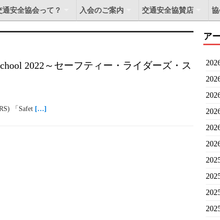
交通安全協会って？
入会のご案内
交通安全協賛店
協
ア
20
rs School 2022～セーフティー・ライダーズ・ス
20
20
 「Safet
[…]
20
20
20
20
20
20
20