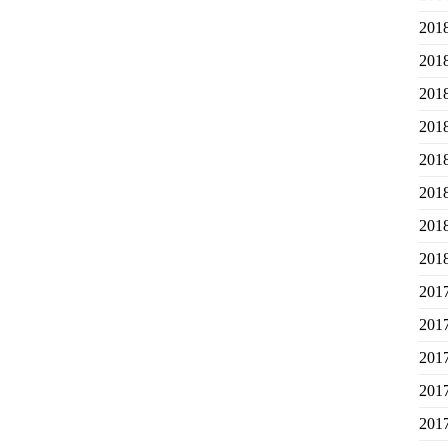
20
20
20
20
20
20
20
20
20
20
20
20
20