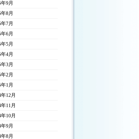
25年9月
25年8月
25年7月
25年6月
25年5月
25年4月
25年3月
25年2月
25年1月
24年12月
24年11月
24年10月
24年9月
24年8月