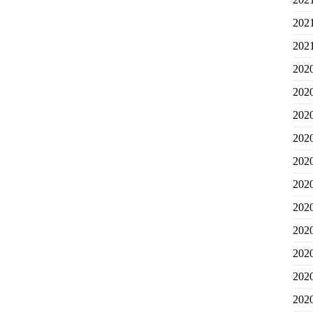
20
20
20
20
20
20
20
20
20
20
20
20
20