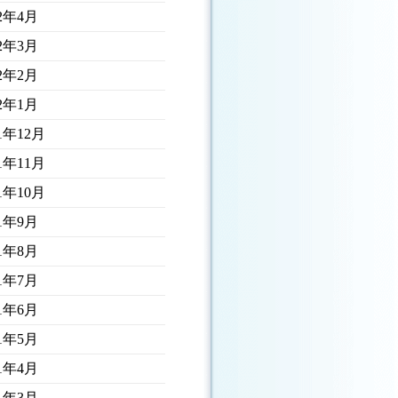
22年4月
22年3月
22年2月
22年1月
21年12月
21年11月
21年10月
21年9月
21年8月
21年7月
21年6月
21年5月
21年4月
21年3月