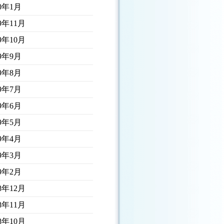
20年1月
19年11月
19年10月
19年9月
19年8月
19年7月
19年6月
19年5月
19年4月
19年3月
19年2月
18年12月
18年11月
18年10月