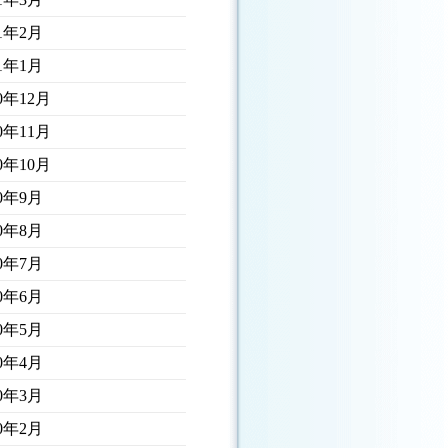
21年2月
21年1月
20年12月
20年11月
20年10月
20年9月
20年8月
20年7月
20年6月
20年5月
20年4月
20年3月
20年2月