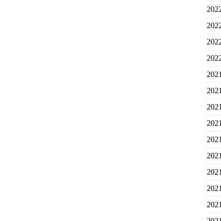
20
20
20
20
20
20
20
20
20
20
20
20
20
20