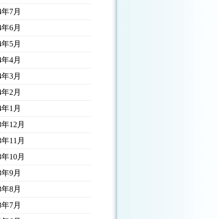
24年7月
24年6月
24年5月
24年4月
24年3月
24年2月
24年1月
23年12月
23年11月
23年10月
23年9月
23年8月
23年7月