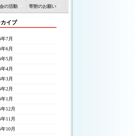
会の活動
寄附のお願い
ーカイブ
26年7月
26年6月
26年5月
26年4月
26年3月
26年2月
26年1月
25年12月
25年11月
25年10月